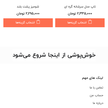
تاپ مدل سرشانه گره ای
شومیز پشت بلند
۲,۳۳۵,۰۰۰
تومان
۲,۲۹۵,۰۰۰
تومان
این
این
انتخاب گزینه‌ها
انتخاب گزینه‌ها
محصول
مح
دارای
دار
انواع
انو
مختلفی
مخ
می
می
خوش‌پوشی از اینجا شروع می‌شود
باشد.
باش
گزینه
گزی
ها
ها
ممکن
مم
است
اس
لینک های مهم
در
در
صفحه
صف
تماس با ما
محصول
مح
حساب من
انتخاب
انت
درباره ما
شوند
شو