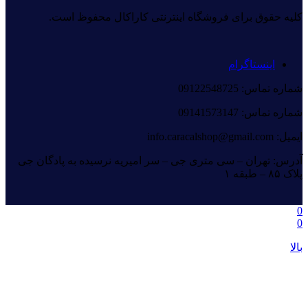
کلیه حقوق برای فروشگاه اینترنتی کاراکال محفوظ است.
اینستاگرام
شماره تماس: 09122548725
شماره تماس: 09141573147
ایمیل: info.caracalshop@gmail.com
آدرس: تهران – سی متری جی – سر امیریه نرسیده به پادگان جی
پلاک ۸۵ – طبقه ۱
0
0
بالا