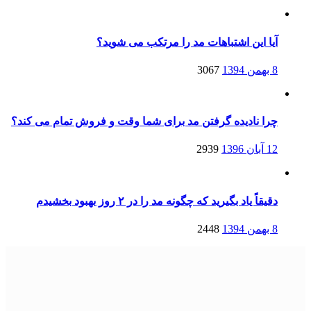
شده
در
آیا این اشتباهات مد را مرتکب می شوید؟
نوشته
8 بهمن 1394
3067
شده
در
چرا نادیده گرفتن مد برای شما وقت و فروش تمام می کند؟
نوشته
12 آبان 1396
2939
شده
در
دقیقاً یاد بگیرید که چگونه مد را در ۲ روز بهبود بخشیدم
نوشته
8 بهمن 1394
2448
شده
در