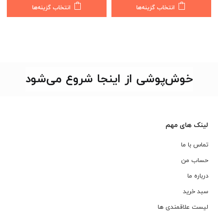
این
این
انتخاب گزینه‌ها
انتخاب گزینه‌ها
محصول
مح
دارای
دار
انواع
انو
مختلفی
مخ
می
می
باشد.
باش
خوش‌پوشی از اینجا شروع می‌شود
گزینه
گزی
ها
ها
ممکن
مم
است
اس
لینک های مهم
در
در
صفحه
صف
تماس با ما
محصول
مح
حساب من
انتخاب
انت
شوند
شو
درباره ما
سبد خرید
لیست علاقمندی ها