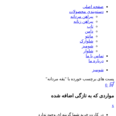
صفحه اصلی
دسته‌بندی محصولات
پیراهن مردانه
پیراهن زنانه
تاپ
دامن
مانتو
شلوارک
شومیز
شلوار
تماس با ما
درباره ما
شومیز
پست های برچسب خورده با "یقه مردانه"
0
مواردی که به تازگی اضافه شده
x
در کارت خرید شما گزینه ای وجود ندارد