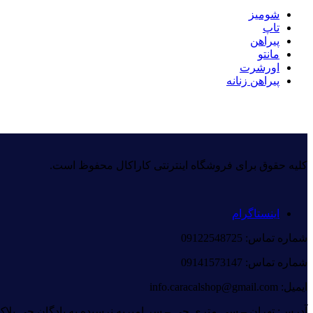
شومیز
تاپ
پیراهن
مانتو
اورشرت
پیراهن زنانه
کلیه حقوق برای فروشگاه اینترنتی کاراکال محفوظ است.
اینستاگرام
شماره تماس: 09122548725
شماره تماس: 09141573147
ایمیل: info.caracalshop@gmail.com
آدرس: تهران – سی متری جی – سر امیریه نرسیده به پادگان جی پلاک ۸۵ – طبقه 