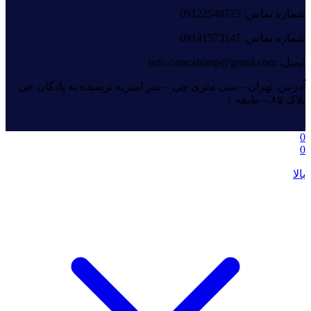
شماره تماس: 09122548725
شماره تماس: 09141573147
ایمیل: info.caracalshop@gmail.com
آدرس: تهران – سی متری جی – سر امیریه نرسیده به پادگان جی
پلاک ۸۵ – طبقه ۱
0
0
بالا