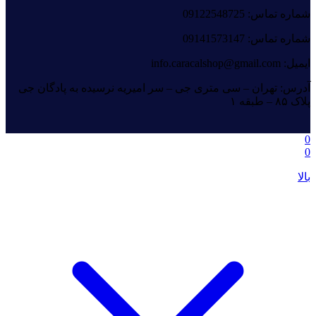
شماره تماس: 09122548725
شماره تماس: 09141573147
ایمیل: info.caracalshop@gmail.com
آدرس: تهران – سی متری جی – سر امیریه نرسیده به پادگان جی
پلاک ۸۵ – طبقه ۱
0
0
بالا